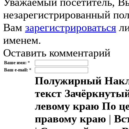
Уважаемый посетитель, Вы
незарегистрированный пол
Вам
зарегистрироваться
ли
именем.
Оставить комментарий
Ваше имя:
*
Ваш e-mail:
*
Полужирный
Накл
текст
Зачёркнутый
левому краю
По ц
правому краю
|
Вс