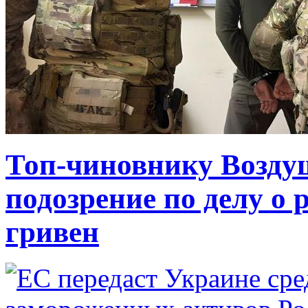
Топ-чиновнику Возду
подозрение по делу о 
гривен