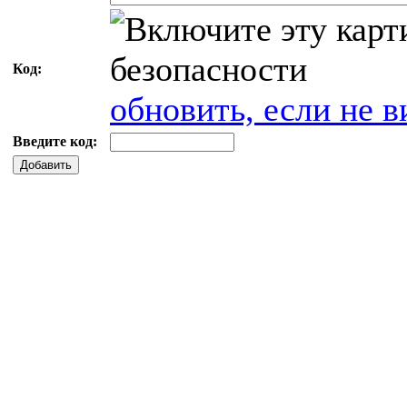
Код:
обновить, если не в
Введите код:
Добавить