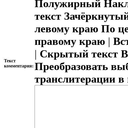
Полужирный
Накл
текст
Зачёркнутый
левому краю
По ц
правому краю
|
Вс
|
Скрытый текст
В
Текст
Преобразовать вы
комментария:
транслитерации в