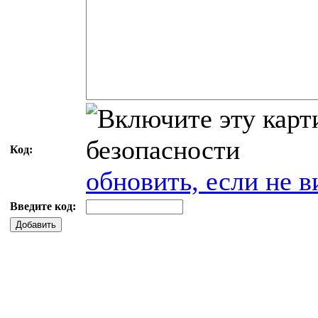
Код:
обновить, если не в
Введите код:
Добавить