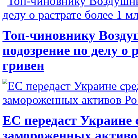
Топ-чиновнику Возду
подозрение по делу о 
гривен
ЕС передаст Украине с
замороженных активо