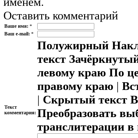
именем.
Оставить комментарий
Ваше имя:
*
Ваш e-mail:
*
Полужирный
Накл
текст
Зачёркнутый
левому краю
По ц
правому краю
|
Вс
|
Скрытый текст
В
Текст
Преобразовать вы
комментария:
транслитерации в