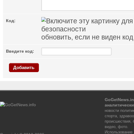
Код:
обновить, если не виден код
Введите код:
Добавить
GoGetNews.in
аналитически
новости политик
спорта, здраво
происшествия, 
видео, фото.
Использование