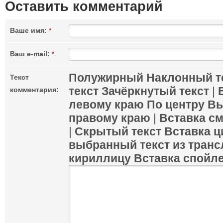
Оставить комментарий
Ваше имя:
*
Ваш e-mail:
*
Полужирный
Наклонный т
Текст
текст
Зачёркнутый текст
|
комментария:
левому краю
По центру
Вы
правому краю
|
Вставка с
|
Скрытый текст
Вставка ц
выбранный текст из транс
кириллицу
Вставка спойл