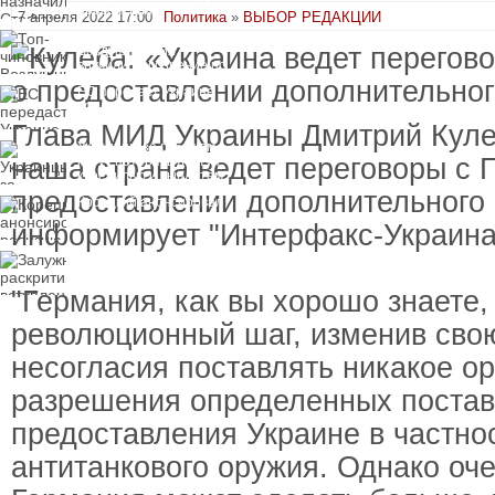
пресечения
7 апреля 2022 17:00
Политика
»
ВЫБОР РЕДАКЦИИ
Топ-чиновнику
Воздушных сил
вручили подозрение по
делу о растрате более
ЕС передаст Украине
1 млрд гривен
средства от доходов от
замороженных активов
Глава МИД Украины Дмитрий Куле
России
Украинцы за рубежом
наша страна ведет переговоры с 
могут потерять доступ
к госжилью и выплатам
предоставлении дополнительного
Корецкий анонсировал
ревизию госбюджета
информирует "Интерфакс-Украина
Залужный
раскритиковал
вступление Украины в
"Германия, как вы хорошо знаете,
НАТО и предлагает
другие варианты
революционный шаг, изменив сво
несогласия поставлять никакое о
разрешения определенных постав
предоставления Украине в частно
антитанкового оружия. Однако оче