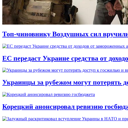
Топ-чиновнику Воздушных сил вручили п
ЕС передаст Украине средства от доход
Украинцы за рубежом могут потерять д
Корецкий анонсировал ревизию госбюд