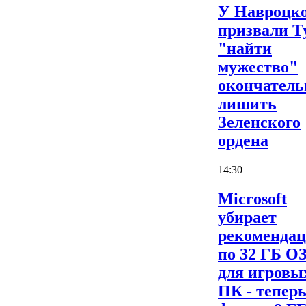
У Навроцк
призвали Т
"найти
мужество"
окончатель
лишить
Зеленского
ордена
14:30
Microsoft
убирает
рекоменда
по 32 ГБ О
для игровы
ПК - теперь