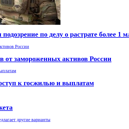
одозрение по делу о растрате более 1 м
ов от замороженных активов России
оступ к госжилью и выплатам
жета