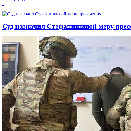
Суд назначил Стефанишиной меру прес