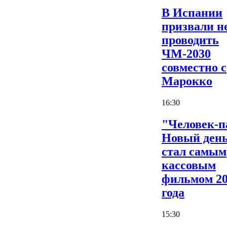
В Испании
призвали н
проводить
ЧМ-2030
совместно с
Марокко
16:30
"Человек-п
Новый ден
стал самым
кассовым
фильмом 2
года
15:30