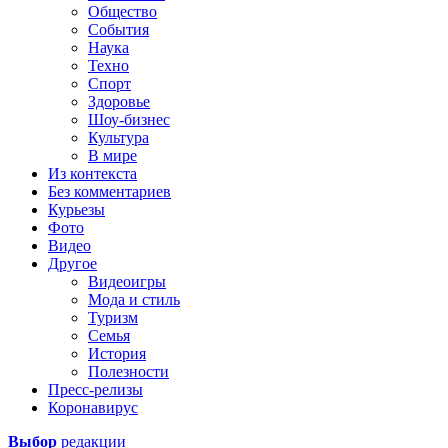
Общество
События
Наука
Техно
Спорт
Здоровье
Шоу-бизнес
Культура
В мире
Из контекста
Без комментариев
Курьезы
Фото
Видео
Другое
Видеоигры
Мода и стиль
Туризм
Семья
История
Полезности
Пресс-релизы
Коронавирус
Выбор
редакции