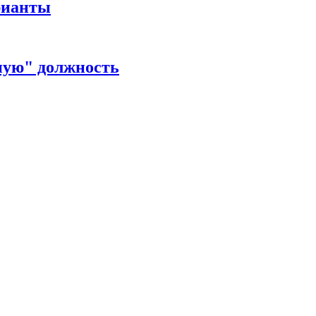
рианты
ную" должность