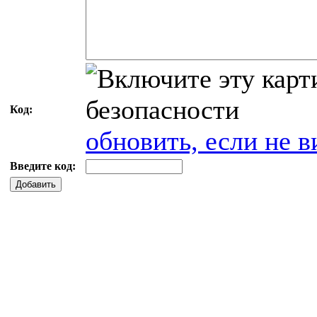
Код:
обновить, если не в
Введите код:
Добавить