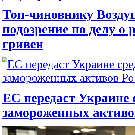
Топ-чиновнику Возду
подозрение по делу о 
гривен
ЕС передаст Украине с
замороженных активо