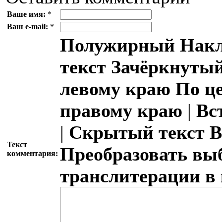
Ваше имя:
*
Ваш e-mail:
*
Полужирный
Накл
текст
Зачёркнутый
левому краю
По ц
правому краю
|
Вс
|
Скрытый текст
В
Текст
Преобразовать вы
комментария:
транслитерации в