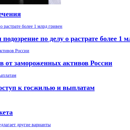
ечения
одозрение по делу о растрате более 1 м
ов от замороженных активов России
оступ к госжилью и выплатам
жета