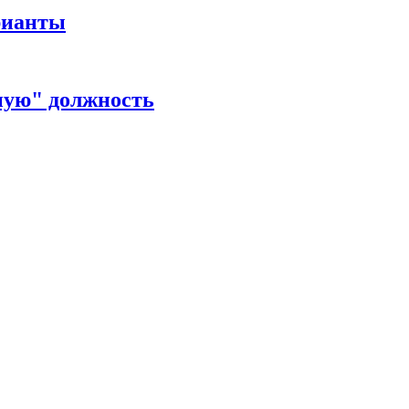
рианты
ную" должность