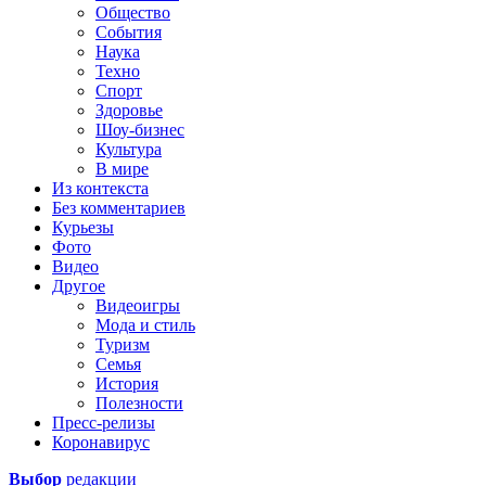
Общество
События
Наука
Техно
Спорт
Здоровье
Шоу-бизнес
Культура
В мире
Из контекста
Без комментариев
Курьезы
Фото
Видео
Другое
Видеоигры
Мода и стиль
Туризм
Семья
История
Полезности
Пресс-релизы
Коронавирус
Выбор
редакции