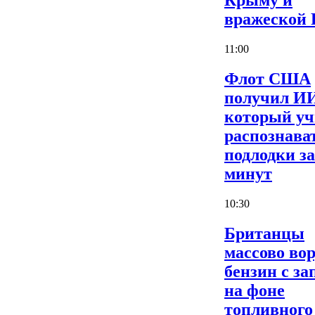
Крыму и
вражеской
11:00
Флот США
получил И
который уч
распознава
подлодки за
минут
10:30
Британцы
массово во
бензин с за
на фоне
топливного