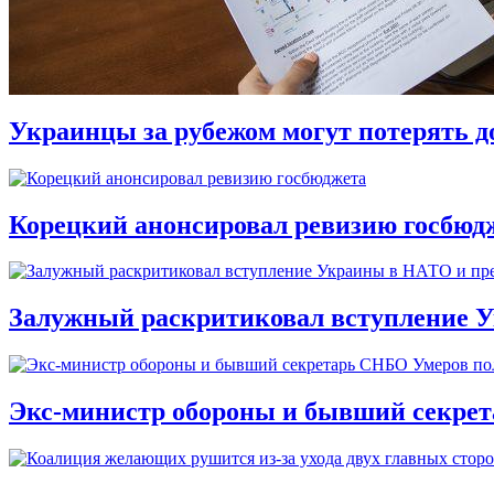
Украинцы за рубежом могут потерять д
Корецкий анонсировал ревизию госбюд
Залужный раскритиковал вступление У
Экс-министр обороны и бывший секре