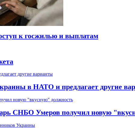
оступ к госжилью и выплатам
жета
краины в НАТО и предлагает другие ва
тарь СНБО Умеров получил новую "вкус