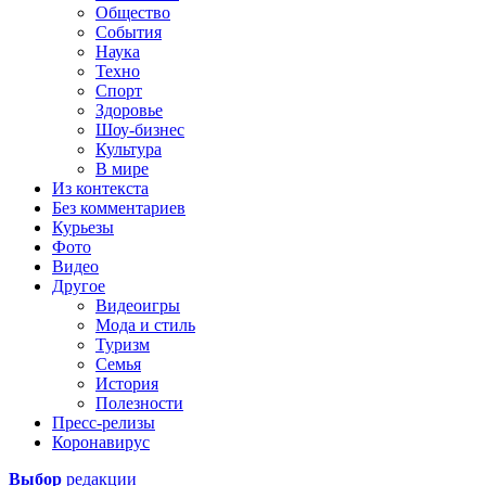
Общество
События
Наука
Техно
Спорт
Здоровье
Шоу-бизнес
Культура
В мире
Из контекста
Без комментариев
Курьезы
Фото
Видео
Другое
Видеоигры
Мода и стиль
Туризм
Семья
История
Полезности
Пресс-релизы
Коронавирус
Выбор
редакции