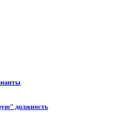
рианты
ную" должность