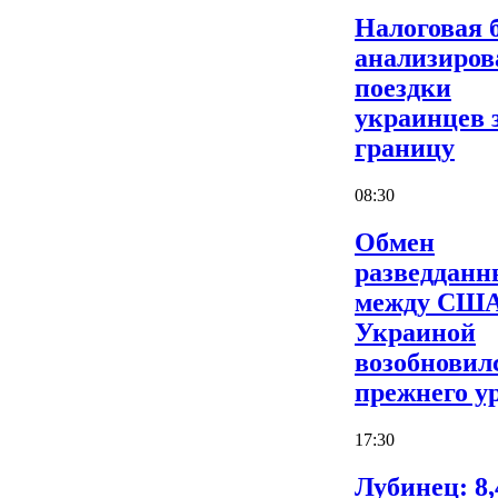
Налоговая 
анализиров
поездки
украинцев 
границу
08:30
Обмен
разведдан
между США
Украиной
возобновил
прежнего у
17:30
Лубинец: 8,