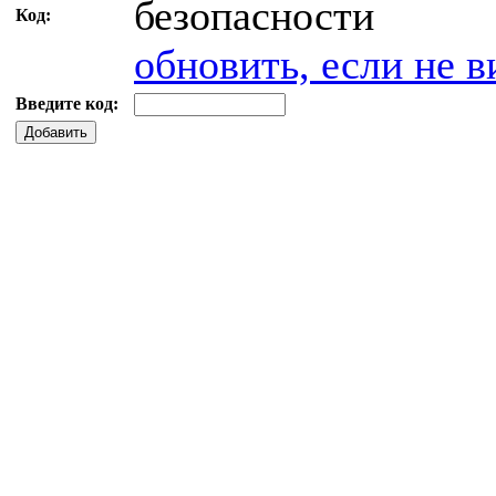
Код:
обновить, если не в
Введите код:
Добавить