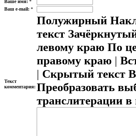
Ваше имя:
*
Ваш e-mail:
*
Полужирный
Накл
текст
Зачёркнутый
левому краю
По ц
правому краю
|
Вс
|
Скрытый текст
В
Текст
Преобразовать вы
комментария:
транслитерации в