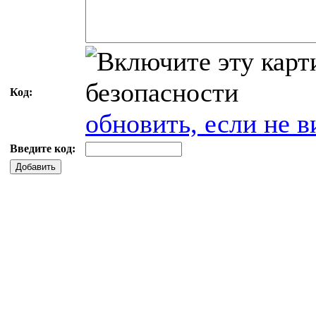
Код:
обновить, если не в
Введите код:
Добавить