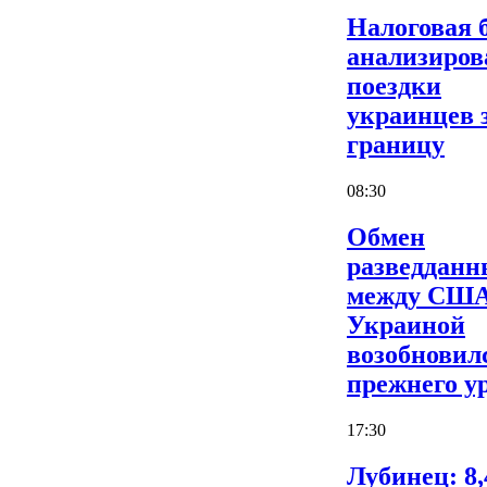
Налоговая 
анализиров
поездки
украинцев 
границу
08:30
Обмен
разведдан
между США
Украиной
возобновил
прежнего у
17:30
Лубинец: 8,