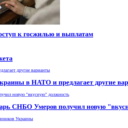
оступ к госжилью и выплатам
жета
краины в НАТО и предлагает другие ва
тарь СНБО Умеров получил новую "вкус