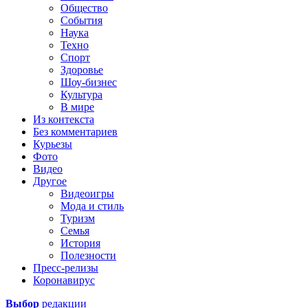
Общество
События
Наука
Техно
Спорт
Здоровье
Шоу-бизнес
Культура
В мире
Из контекста
Без комментариев
Курьезы
Фото
Видео
Другое
Видеоигры
Мода и стиль
Туризм
Семья
История
Полезности
Пресс-релизы
Коронавирус
Выбор
редакции