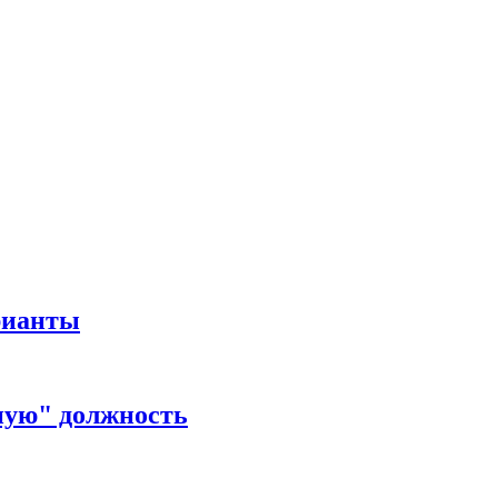
рианты
ную" должность