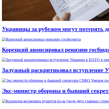
Украинцы за рубежом могут потерять д
Корецкий анонсировал ревизию госбюд
Залужный раскритиковал вступление У
Экс-министр обороны и бывший секре