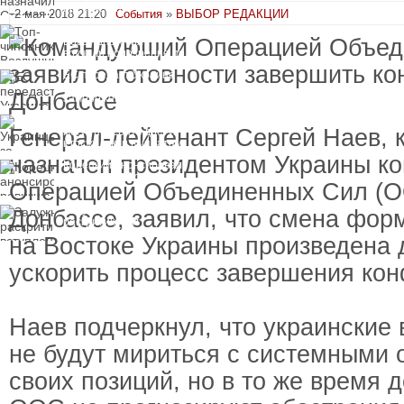
пресечения
2 мая 2018 21:20
События
»
ВЫБОР РЕДАКЦИИ
Топ-чиновнику
Воздушных сил
вручили подозрение по
делу о растрате более
ЕС передаст Украине
1 млрд гривен
средства от доходов от
замороженных активов
России
Украинцы за рубежом
Генерал-лейтенант Сергей Наев, 
могут потерять доступ
к госжилью и выплатам
назначен президентом Украины 
Корецкий анонсировал
ревизию госбюджета
Операцией Объединенных Сил (О
Залужный
Донбассе, заявил, что смена фор
раскритиковал
вступление Украины в
на Востоке Украины произведена д
НАТО и предлагает
другие варианты
ускорить процесс завершения кон
Наев подчеркнул, что украински
не будут мириться с системными 
своих позиций, но в то же время д