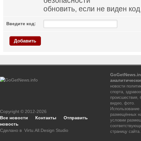
обновить, если не виден код
Введите код:
Добавить
GoGetNews.in
аналитически
новости политик
спорта, здраво
происшествия, 
видео, фото.
Использование
Copyright © 2012-2026
размещённых на
Все новости
Контакты
Отправить
условии размещ
новость
соответствующи
Сделано в
Virtu.All.Design Studio
страницу сайта.