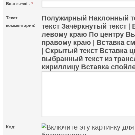
Ваш e-mail:
*
Полужирный
Наклонный т
Текст
текст
Зачёркнутый текст
|
комментария:
левому краю
По центру
Вы
правому краю
|
Вставка с
|
Скрытый текст
Вставка ц
выбранный текст из транс
кириллицу
Вставка спойл
Код: