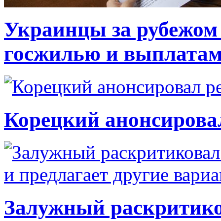
Украинцы за рубежом 
госжилью и выплата
Корецкий анонсирова
Залужный раскритико