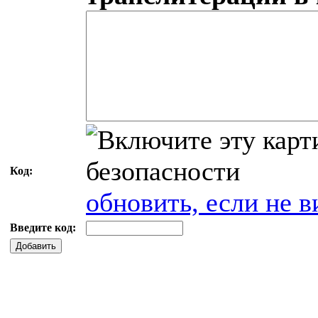
Код:
обновить, если не в
Введите код:
Добавить