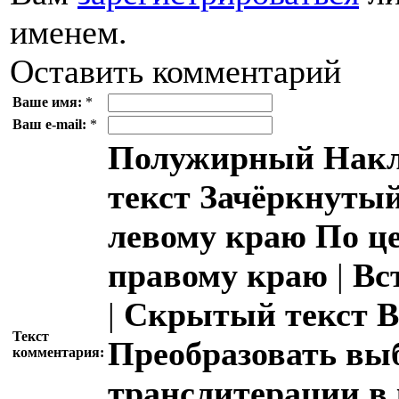
именем.
Оставить комментарий
Ваше имя:
*
Ваш e-mail:
*
Полужирный
Накл
текст
Зачёркнутый
левому краю
По ц
правому краю
|
Вс
|
Скрытый текст
В
Текст
Преобразовать вы
комментария:
транслитерации в