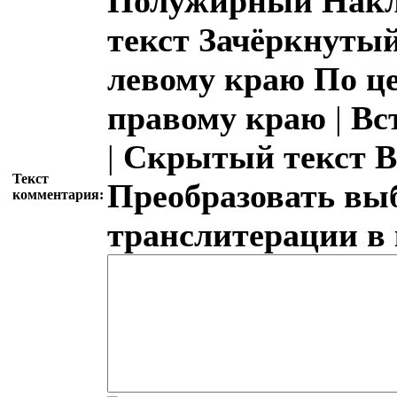
Полужирный
Накл
текст
Зачёркнутый
левому краю
По ц
правому краю
|
Вс
|
Скрытый текст
В
Текст
Преобразовать вы
комментария:
транслитерации в