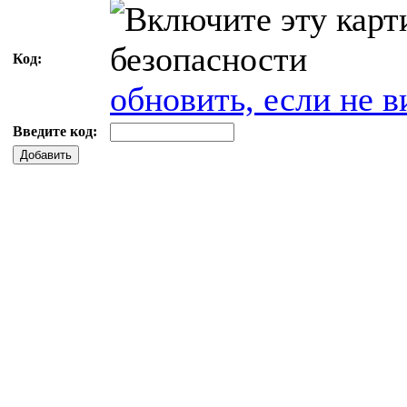
Код:
обновить, если не в
Введите код:
Добавить