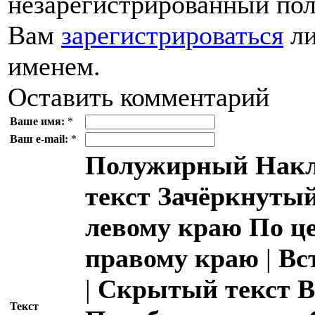
незарегистрированный пол
Вам
зарегистрироваться
ли
именем.
Оставить комментарий
Ваше имя:
*
Ваш e-mail:
*
Полужирный
Накл
текст
Зачёркнутый
левому краю
По ц
правому краю
|
Вс
|
Скрытый текст
В
Текст