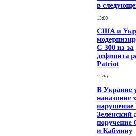
в следующе
13:00
США и Укр
модернизи
С-300 из-за
дефицита р
Patriot
12:30
В Украине 
наказание 
нарушение
Зеленский 
поручение
и Кабмину