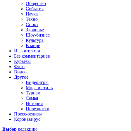
Общество
События
Наука
Техно
Спорт
Здоровье
Шоу-бизнес
Культура
В мире
Из контекста
Без комментариев
Курьезы
Фото
Видео
Другое
Видеоигры
Мода и стиль
Туризм
Семья
История
Полезности
Пресс-релизы
Коронавирус
Выбор
редакции