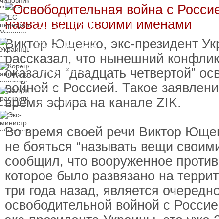
вручили подозрение по
делу о растрате более
ЕС передаст Украине
1 млрд гривен
средства от доходов от
замороженных активов
России
Виктор Ющенко, экс-президент Ук
Украинцы за рубежом
могут потерять доступ
к госжилью и выплатам
рассказал, что нынешний конфлик
Корецкий анонсировал
оказался “двадцать четвертой” о
ревизию госбюджета
войной с Россией. Такое заявлени
Залужный
раскритиковал
время эфира на канале ZIK.
вступление Украины в
НАТО и предлагает
Экс-министр обороны
другие варианты
и бывший секретарь
СНБО Умеров получил
Во время своей речи Виктор Ющен
новую "вкусную"
должность
не бояться “называть вещи своим
сообщил, что вооруженное против
которое было развязано на терри
три года назад, является очередн
освободительной войной с Россие