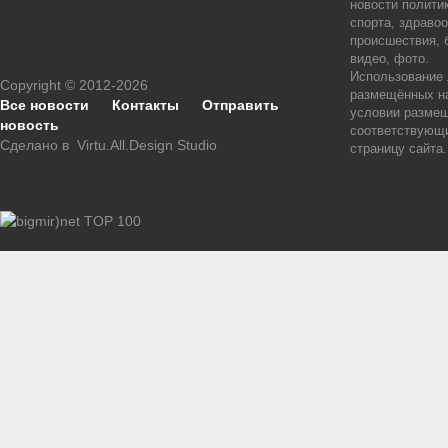
новости политик
спорта, здраво
происшествия, 
видео, фото.
Использование
Copyright © 2012-2026
размещённых на
Все новости
Контакты
Отправить
условии размещ
новость
соответствующи
Сделано в
Virtu.All.Design Studio
страницу сайта.