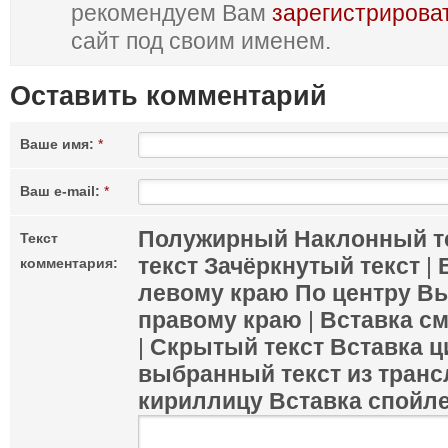
рекомендуем Вам
зарегистрирова
сайт под своим именем.
Оставить комментарий
Ваше имя:
*
Ваш e-mail:
*
Полужирный
Наклонный т
Текст
текст
Зачёркнутый текст
|
комментария:
левому краю
По центру
Вы
правому краю
|
Вставка с
|
Скрытый текст
Вставка ц
выбранный текст из транс
кириллицу
Вставка спойл