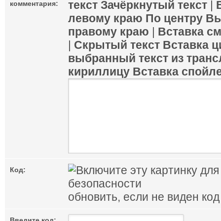
текст
Зачёркнутый текст
|
комментария:
левому краю
По центру
Вы
правому краю
|
Вставка с
|
Скрытый текст
Вставка ц
выбранный текст из транс
кириллицу
Вставка спойл
Код:
обновить, если не виден код
Введите код: