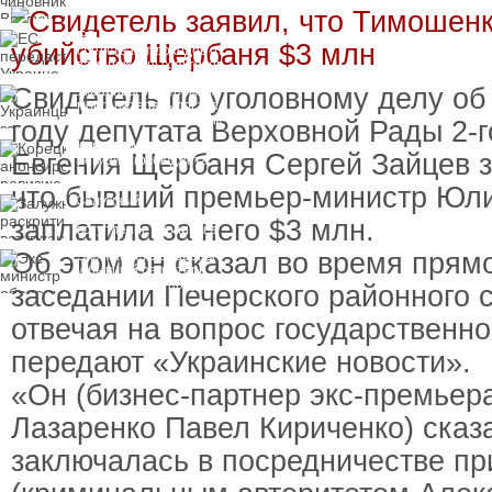
вручили подозрение по
делу о растрате более
ЕС передаст Украине
1 млрд гривен
средства от доходов от
замороженных активов
России
Свидетель по уголовному делу об
Украинцы за рубежом
могут потерять доступ
к госжилью и выплатам
году депутата Верховной Рады 2-г
Корецкий анонсировал
Евгения Щербаня Сергей Зайцев з
ревизию госбюджета
что бывший премьер-министр Юл
Залужный
раскритиковал
заплатила за него $3 млн.
вступление Украины в
НАТО и предлагает
Об этом он сказал во время прям
Экс-министр обороны
другие варианты
и бывший секретарь
СНБО Умеров получил
заседании Печерского районного 
новую "вкусную"
должность
отвечая на вопрос государственно
передают «Украинские новости».
«Он (бизнес-партнер экс-премьер
Лазаренко Павел Кириченко) сказа
заключалась в посредничестве пр