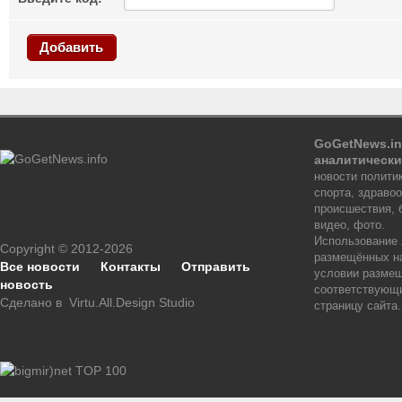
Добавить
GoGetNews.in
аналитически
новости политик
спорта, здраво
происшествия, 
видео, фото.
Использование
Copyright © 2012-2026
размещённых на
Все новости
Контакты
Отправить
условии размещ
новость
соответствующи
Сделано в
Virtu.All.Design Studio
страницу сайта.