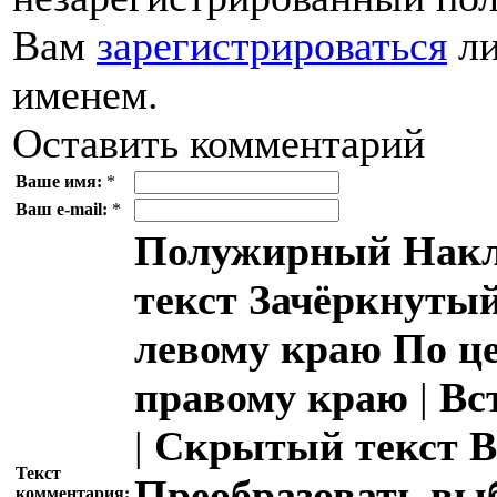
Вам
зарегистрироваться
ли
именем.
Оставить комментарий
Ваше имя:
*
Ваш e-mail:
*
Полужирный
Накл
текст
Зачёркнутый
левому краю
По ц
правому краю
|
Вс
|
Скрытый текст
В
Текст
Преобразовать вы
комментария: