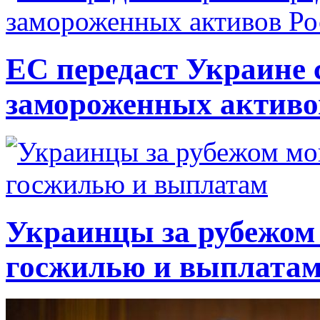
ЕС передаст Украине с
замороженных активо
Украинцы за рубежом 
госжилью и выплата