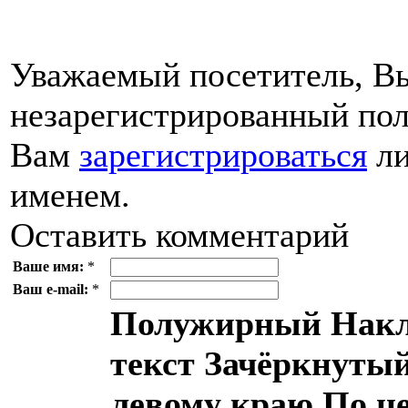
Уважаемый посетитель, Вы
незарегистрированный пол
Вам
зарегистрироваться
ли
именем.
Оставить комментарий
Ваше имя:
*
Ваш e-mail:
*
Полужирный
Накл
текст
Зачёркнутый
левому краю
По ц