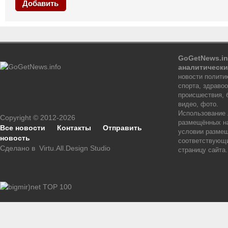
Добавить
GoGetNews.in
аналитически
новости политик
спорта, здраво
происшествия, 
видео, фото.
Использование
Copyright © 2012-2026
размещённых на
Все новости
Контакты
Отправить
условии размещ
новость
соответствующи
Сделано в
Virtu.All.Design Studio
страницу сайта.