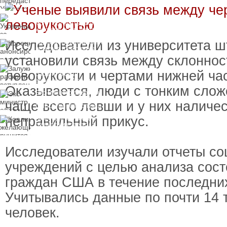
замороженных активов
России
Украинцы за рубежом
могут потерять доступ
к госжилью и выплатам
Исследователи из университета ш
Корецкий анонсировал
ревизию госбюджета
установили связь между склоннос
Залужный
леворукости и чертами нижней ча
раскритиковал
вступление Украины в
Оказывается, люди с тонким сло
НАТО и предлагает
Экс-министр обороны
другие варианты
и бывший секретарь
чаще всего левши и у них наличес
СНБО Умеров получил
новую "вкусную"
неправильный прикус.
Коалиция желающих
должность
рушится из-за ухода
двух главных
сторонников Украины
Исследователи изучали отчеты с
учреждений с целью анализа сост
граждан США в течение последних
Учитывались данные по почти 14
человек.