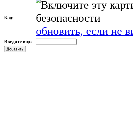
Код:
обновить, если не в
Введите код:
Добавить