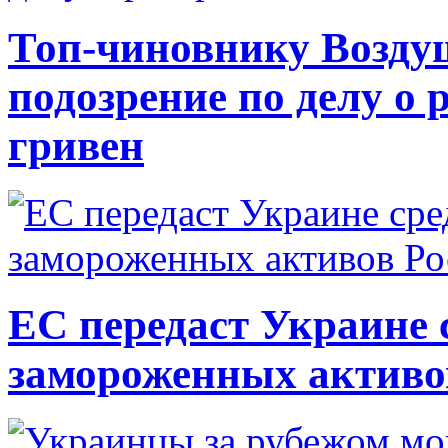
Топ-чиновнику Возду
подозрение по делу о 
гривен
ЕС передаст Украине с
замороженных активо