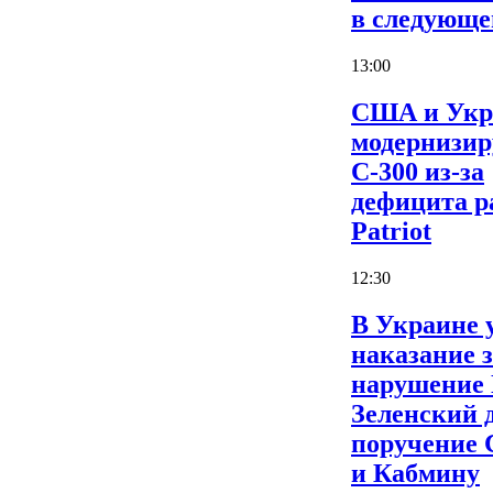
в следующе
13:00
США и Укр
модернизи
С-300 из-за
дефицита р
Patriot
12:30
В Украине 
наказание 
нарушение
Зеленский 
поручение
и Кабмину