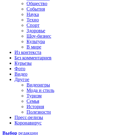
Общество
События
Наука
Техно
Спорт
Здоровье
Шоу-бизнес
Культура
В мире
Из контекста
Без комментариев
Курьезы
Фото
Видео
Другое
Видеоигры
Мода и стиль
Туризм
Семья
История
Полезности
Пресс-релизы
Коронавирус
Выбор
редакции