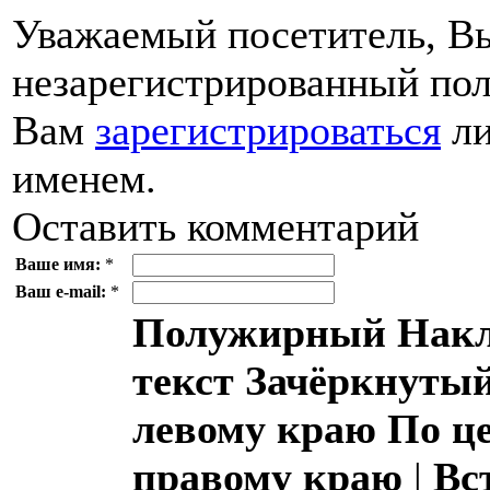
Уважаемый посетитель, Вы
незарегистрированный пол
Вам
зарегистрироваться
ли
именем.
Оставить комментарий
Ваше имя:
*
Ваш e-mail:
*
Полужирный
Накл
текст
Зачёркнутый
левому краю
По ц
правому краю
|
Вс