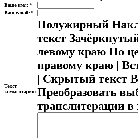
Ваше имя:
*
Ваш e-mail:
*
Полужирный
Накл
текст
Зачёркнутый
левому краю
По ц
правому краю
|
Вс
|
Скрытый текст
В
Текст
Преобразовать вы
комментария:
транслитерации в