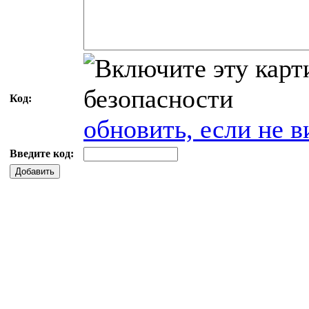
Код:
обновить, если не в
Введите код:
Добавить