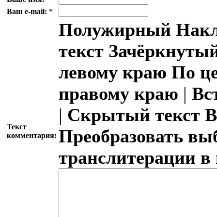
Ваш e-mail:
*
Полужирный
Накл
текст
Зачёркнутый
левому краю
По ц
правому краю
|
Вс
|
Скрытый текст
В
Текст
Преобразовать вы
комментария:
транслитерации в