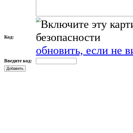
Код:
обновить, если не в
Введите код:
Добавить