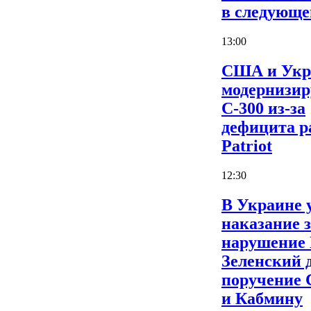
в следующе
13:00
США и Укр
модернизи
С-300 из-за
дефицита р
Patriot
12:30
В Украине 
наказание 
нарушение
Зеленский 
поручение
и Кабмину