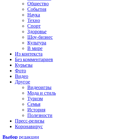
Общество
События
Наука
Техно
Спорт
Здоровье
Шоу-бизнес
Культура
В мире
Из контекста
Без комментариев
Курьезы
Фото
Видео
Другое
Видеоигры
Мода и стиль
Туризм
Семья
История
Полезности
Пресс-релизы
Коронавирус
Выбор
редакции