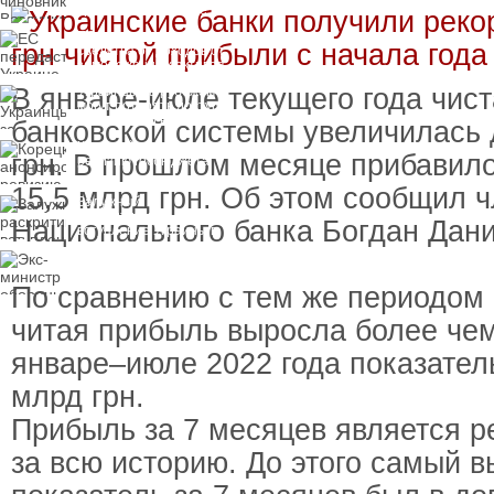
вручили подозрение по
делу о растрате более
ЕС передаст Украине
1 млрд гривен
средства от доходов от
замороженных активов
России
В январе-июле текущего года чис
Украинцы за рубежом
могут потерять доступ
к госжилью и выплатам
банковской системы увеличилась 
Корецкий анонсировал
грн. В прошлом месяце прибавил
ревизию госбюджета
15,5 млрд грн. Об этом сообщил 
Залужный
раскритиковал
Национального банка Богдан Дан
вступление Украины в
НАТО и предлагает
Экс-министр обороны
другие варианты
и бывший секретарь
СНБО Умеров получил
По сравнению с тем же периодом 
новую "вкусную"
должность
читая прибыль выросла более чем 
январе–июле 2022 года показател
млрд грн.
Прибыль за 7 месяцев является р
за всю историю. До этого самый в