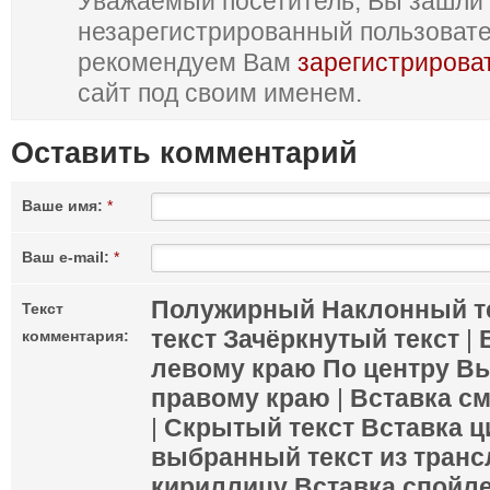
Уважаемый посетитель, Вы зашли 
незарегистрированный пользоват
рекомендуем Вам
зарегистрирова
сайт под своим именем.
Оставить комментарий
Ваше имя:
*
Ваш e-mail:
*
Полужирный
Наклонный т
Текст
текст
Зачёркнутый текст
|
комментария:
левому краю
По центру
Вы
правому краю
|
Вставка с
|
Скрытый текст
Вставка ц
выбранный текст из транс
кириллицу
Вставка спойл