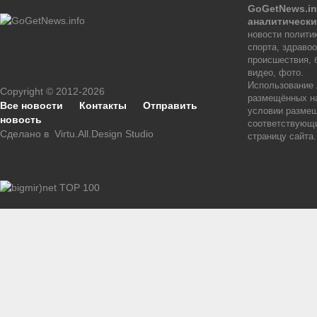
GoGetNews.in
аналитически
новости политик
спорта, здраво
происшествия, 
видео, фото.
Использование
Copyright © 2012-2026
размещённых на
Все новости
Контакты
Отправить
условии размещ
новость
соответствующи
Сделано в
Virtu.All.Design Studio
страницу сайта.