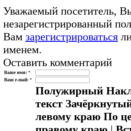
Уважаемый посетитель, Вы
незарегистрированный пол
Вам
зарегистрироваться
ли
именем.
Оставить комментарий
Ваше имя:
*
Ваш e-mail:
*
Полужирный
Накл
текст
Зачёркнутый
левому краю
По ц
правому краю
|
Вс