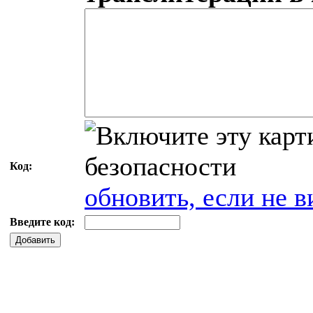
Код:
обновить, если не в
Введите код:
Добавить