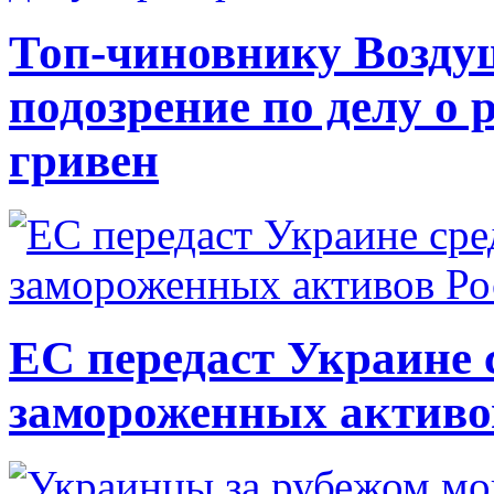
Топ-чиновнику Возду
подозрение по делу о 
гривен
ЕС передаст Украине с
замороженных активо