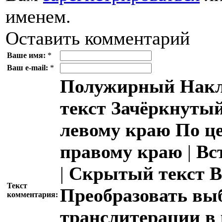
именем.
Оставить комментарий
Ваше имя:
*
Ваш e-mail:
*
Полужирный
Накл
текст
Зачёркнутый
левому краю
По ц
правому краю
|
Вс
|
Скрытый текст
В
Текст
Преобразовать вы
комментария:
транслитерации в