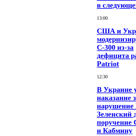
в следующе
13:00
США и Укр
модернизи
С-300 из-за
дефицита р
Patriot
12:30
В Украине 
наказание 
нарушение
Зеленский 
поручение
и Кабмину