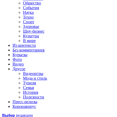
Общество
События
Наука
Техно
Спорт
Здоровье
Шоу-бизнес
Культура
В мире
Из контекста
Без комментариев
Курьезы
Фото
Видео
Другое
Видеоигры
Мода и стиль
Туризм
Семья
История
Полезности
Пресс-релизы
Коронавирус
Выбор
редакции