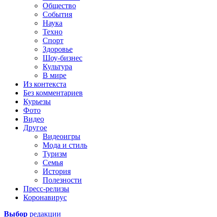
Общество
События
Наука
Техно
Спорт
Здоровье
Шоу-бизнес
Культура
В мире
Из контекста
Без комментариев
Курьезы
Фото
Видео
Другое
Видеоигры
Мода и стиль
Туризм
Семья
История
Полезности
Пресс-релизы
Коронавирус
Выбор
редакции