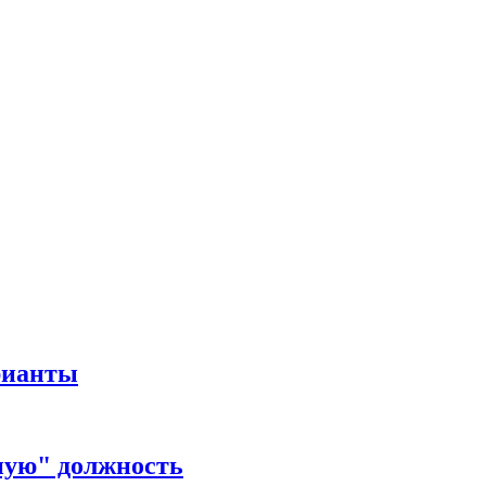
рианты
ную" должность