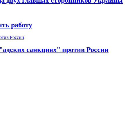
да двух главных сторонников Украины
ть работу
 "адских санкциях" против России