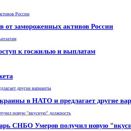
ов от замороженных активов России
оступ к госжилью и выплатам
жета
краины в НАТО и предлагает другие ва
тарь СНБО Умеров получил новую "вкус