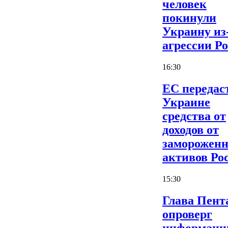
человек
покинули
Украину из
агрессии Р
16:30
ЕС передас
Украине
средства от
доходов от
заморожен
активов Ро
15:30
Глава Пент
опроверг
информаци