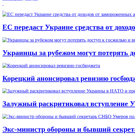
ЕС передаст Украине средства от доход
Украинцы за рубежом могут потерять д
Корецкий анонсировал ревизию госбюд
Залужный раскритиковал вступление У
Экс-министр обороны и бывший секре