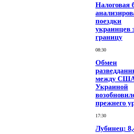
Налоговая 
анализиров
поездки
украинцев 
границу
08:30
Обмен
разведдан
между США
Украиной
возобновил
прежнего у
17:30
Лубинец: 8,