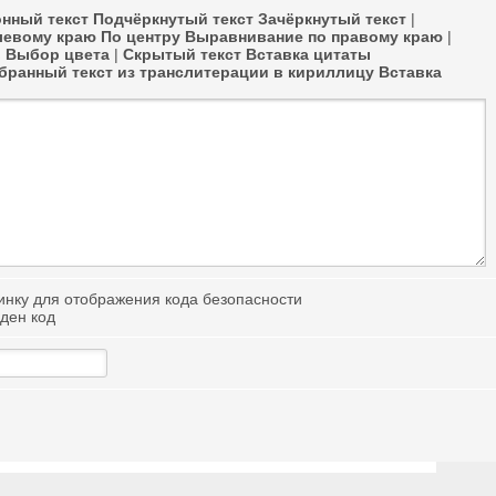
нный текст
Подчёркнутый текст
Зачёркнутый текст
|
левому краю
По центру
Выравнивание по правому краю
|
в
Выбор цвета
|
Скрытый текст
Вставка цитаты
ранный текст из транслитерации в кириллицу
Вставка
иден код