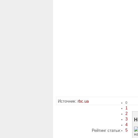
Источник:
rbc.ua
0
1
2
3
Н
4
5
Рейтинг статьи: