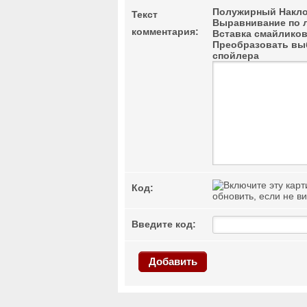
Полужирный
Накло
Текст
Выравнивание по 
комментария:
Вставка смайлико
Преобразовать выб
спойлера
Код:
обновить, если не в
Введите код:
Добавить