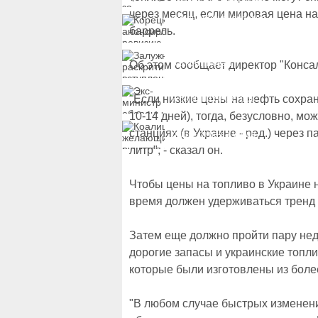
к госжилью и выплатам
через месяц, если мировая цена н
Корецкий анонсировал
ревизию госбюджета
баррель.
Залужный
раскритиковал
Об этом сообщает директор "Конса
вступление Украины в
НАТО и предлагает
Экс-министр обороны
другие варианты
"Если низкие цены на нефть сохра
и бывший секретарь
СНБО Умеров получил
10-14 дней), тогда, безусловно, м
новую "вкусную"
Коалиция желающих
должность
станциях (в Украине - ред.) через 
рушится из-за ухода
двух главных
литр", - сказал он.
сторонников Украины
Чтобы цены на топливо в Украине 
время должен удерживаться тренд 
Затем еще должно пройти пару не
дорогие запасы и украинские топл
которые были изготовлены из боле
"В любом случае быстрых изменений