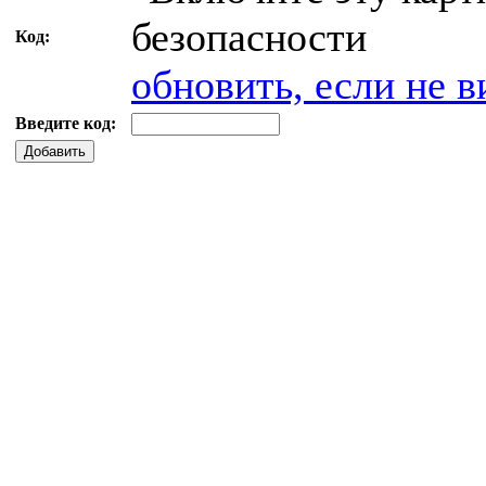
Код:
обновить, если не в
Введите код:
Добавить