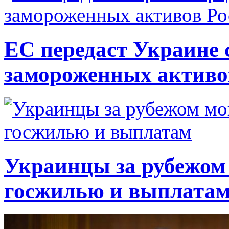
ЕС передаст Украине с
замороженных активо
Украинцы за рубежом 
госжилью и выплата