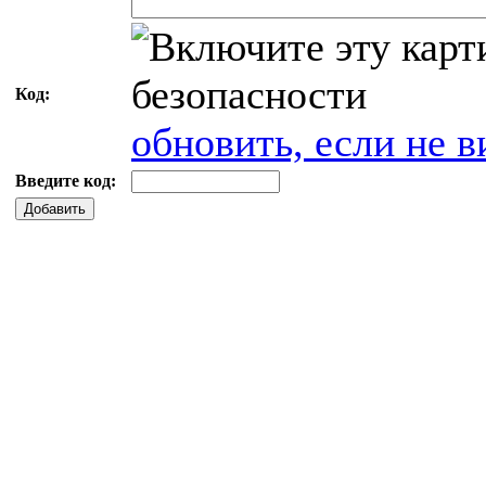
Код:
обновить, если не в
Введите код:
Добавить