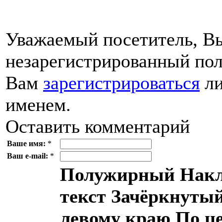
Уважаемый посетитель, Вы
незарегистрированный пол
Вам
зарегистрироваться
ли
именем.
Оставить комментарий
Ваше имя:
*
Ваш e-mail:
*
Полужирный
Накл
текст
Зачёркнутый
левому краю
По ц