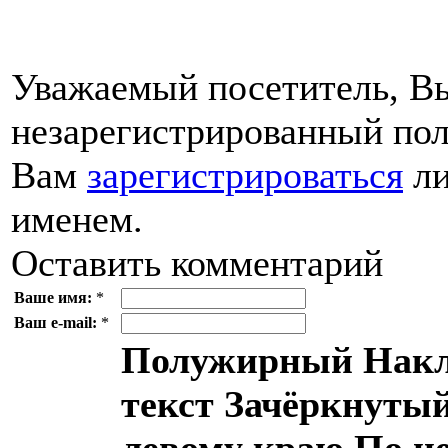
Уважаемый посетитель, Вы
незарегистрированный пол
Вам
зарегистрироваться
ли
именем.
Оставить комментарий
Ваше имя:
*
Ваш e-mail:
*
Полужирный
Накл
текст
Зачёркнутый
левому краю
По ц