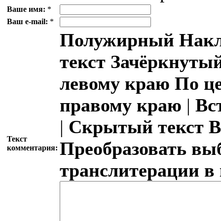
Ваше имя:
*
Ваш e-mail:
*
Полужирный
Накл
текст
Зачёркнутый
левому краю
По ц
правому краю
|
Вс
|
Скрытый текст
В
Текст
Преобразовать вы
комментария:
транслитерации в