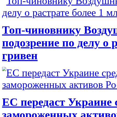
Топ-чиновнику Возду
подозрение по делу о 
гривен
ЕС передаст Украине с
замороженных активо