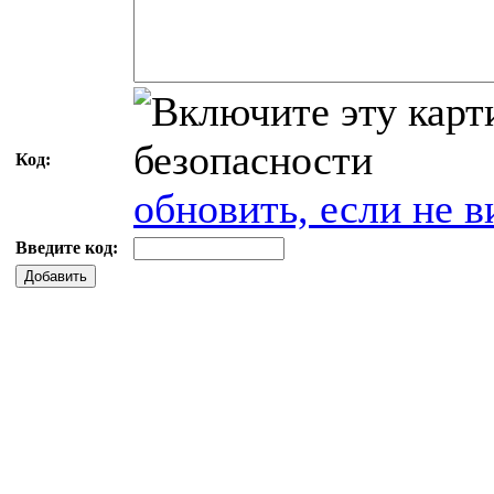
Код:
обновить, если не в
Введите код:
Добавить