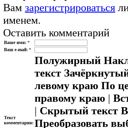
Вам
зарегистрироваться
ли
именем.
Оставить комментарий
Ваше имя:
*
Ваш e-mail:
*
Полужирный
Накл
текст
Зачёркнутый
левому краю
По ц
правому краю
|
Вс
|
Скрытый текст
В
Текст
Преобразовать вы
комментария: