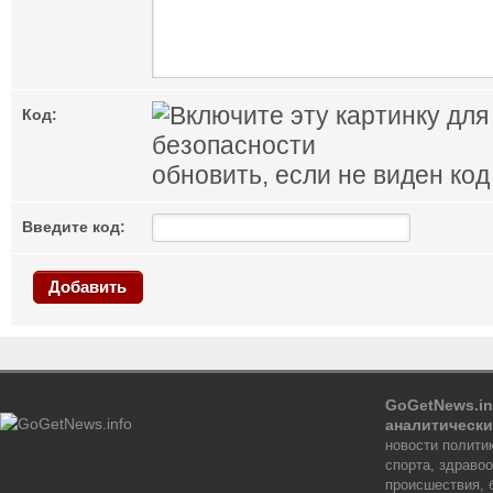
Код:
обновить, если не виден код
Введите код:
Добавить
GoGetNews.in
аналитически
новости политик
спорта, здраво
происшествия, 