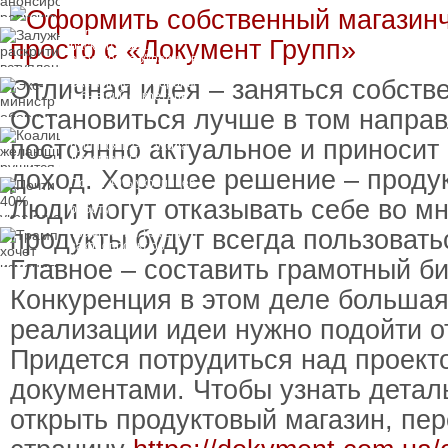
Залужный
раскритиковал
вступление Украины в
НАТО и предлагает
Отличная идея – заняться собств
Экс-министр обороны
другие варианты
и бывший секретарь
СНБО Умеров получил
Остановиться лучше в том направ
новую "вкусную"
Коалиция желающих
должность
постоянно актуальное и приносит
рушится из-за ухода
двух главных
доход. Хорошее решение – продук
сторонников Украины
Почти 40% украинцев
планируют сменить
Люди могут отказывать себе во мн
работу
продукты будут всегда пользовать
Трамп хочет изменить
законопроект об
"адских санкциях"
Главное – составить грамотный би
против России
Конкуренция в этом деле большая
реализации идеи нужно подойти о
Придется потрудиться над проект
документами. Чтобы узнать деталь
открыть продуктовый магазин, пер