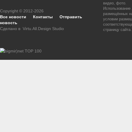
видео, фото.
Использование
Copyright © 2012-2026
размещённых на
Все новости
Контакты
Отправить
условии размещ
новость
соответствующи
Сделано в
Virtu.All.Design Studio
страницу сайта.