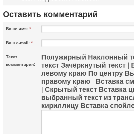
Оставить комментарий
Ваше имя:
*
Ваш e-mail:
*
Полужирный
Наклонный т
Текст
текст
Зачёркнутый текст
|
комментария:
левому краю
По центру
Вы
правому краю
|
Вставка с
|
Скрытый текст
Вставка ц
выбранный текст из транс
кириллицу
Вставка спойл