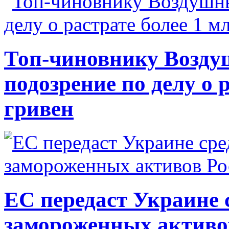
Топ-чиновнику Возду
подозрение по делу о 
гривен
ЕС передаст Украине с
замороженных активо