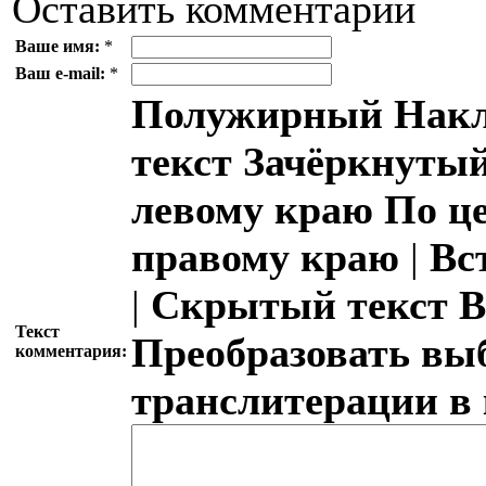
Оставить комментарий
Ваше имя:
*
Ваш e-mail:
*
Полужирный
Накл
текст
Зачёркнутый
левому краю
По ц
правому краю
|
Вс
|
Скрытый текст
В
Текст
Преобразовать вы
комментария:
транслитерации в