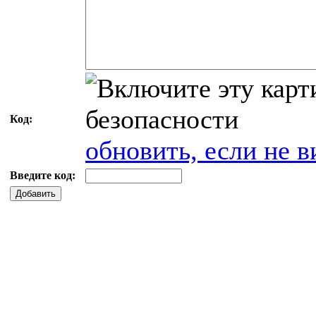
Код:
обновить, если не в
Введите код:
Добавить