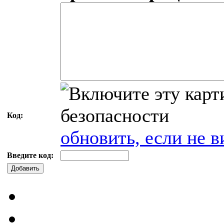
Код:
обновить, если не в
Введите код:
Добавить