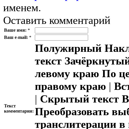
именем.
Оставить комментарий
Ваше имя:
*
Ваш e-mail:
*
Полужирный
Накл
текст
Зачёркнутый
левому краю
По ц
правому краю
|
Вс
|
Скрытый текст
В
Текст
Преобразовать вы
комментария:
транслитерации в