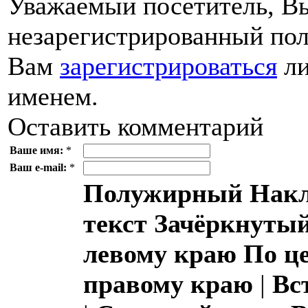
Уважаемый посетитель, Вы
незарегистрированный пол
Вам
зарегистрироваться
ли
именем.
Оставить комментарий
Ваше имя:
*
Ваш e-mail:
*
Полужирный
Накл
текст
Зачёркнутый
левому краю
По ц
правому краю
|
Вс