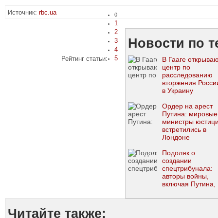
Источник:
rbc.ua
0
1
2
Новости по т
3
4
5
Рейтинг статьи:
В Гааге открыва
центр по
расследованию
вторжения Росси
в Украину
Ордер на арест
Путина: мировые
министры юстиц
встретились в
Лондоне
Подоляк о
создании
спецтрибунала:
авторы войны,
включая Путина,
получат
приговоры
Читайте также: