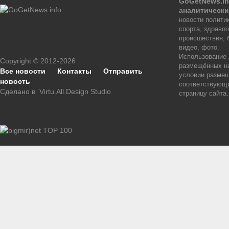
GoGetNews.in
аналитически
новости политик
спорта, здраво
происшествия, 
видео, фото.
Использование
Copyright © 2012-2026
размещённых на
Все новости
Контакты
Отправить
условии размещ
новость
соответствующи
Сделано в
Virtu.All.Design Studio
страницу сайта.