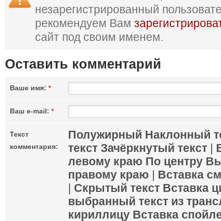
незарегистрированный пользоват
рекомендуем Вам
зарегистрирова
сайт под своим именем.
Оставить комментарий
Ваше имя:
*
Ваш e-mail:
*
Полужирный
Наклонный т
Текст
текст
Зачёркнутый текст
|
комментария:
левому краю
По центру
Вы
правому краю
|
Вставка с
|
Скрытый текст
Вставка ц
выбранный текст из транс
кириллицу
Вставка спойл