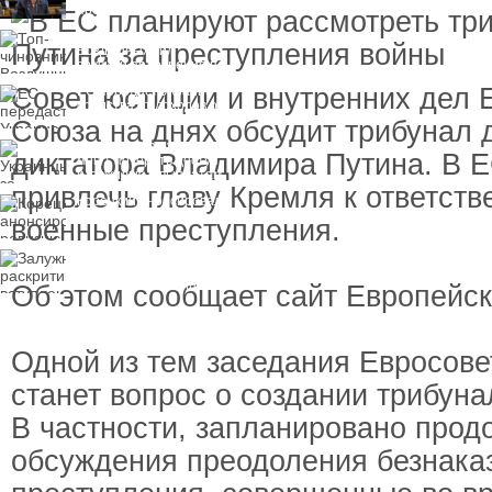
пресечения
Топ-чиновнику
Воздушных сил
вручили подозрение по
делу о растрате более
Совет юстиции и внутренних дел 
ЕС передаст Украине
1 млрд гривен
средства от доходов от
замороженных активов
Союза на днях обсудит трибунал 
России
Украинцы за рубежом
диктатора Владимира Путина. В Е
могут потерять доступ
к госжилью и выплатам
привлечь главу Кремля к ответств
Корецкий анонсировал
ревизию госбюджета
военные преступления.
Залужный
раскритиковал
вступление Украины в
Об этом сообщает сайт Европейск
НАТО и предлагает
другие варианты
Одной из тем заседания Евросове
станет вопрос о создании трибуна
В частности, запланировано прод
обсуждения преодоления безнака