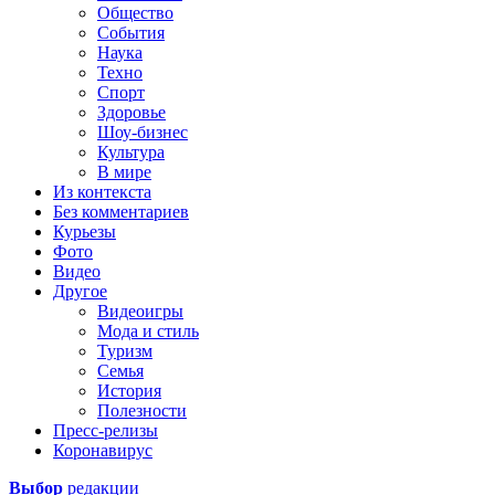
Общество
События
Наука
Техно
Спорт
Здоровье
Шоу-бизнес
Культура
В мире
Из контекста
Без комментариев
Курьезы
Фото
Видео
Другое
Видеоигры
Мода и стиль
Туризм
Семья
История
Полезности
Пресс-релизы
Коронавирус
Выбор
редакции