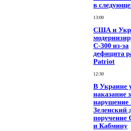
в следующе
13:00
США и Укр
модернизи
С-300 из-за
дефицита р
Patriot
12:30
В Украине 
наказание 
нарушение
Зеленский 
поручение
и Кабмину