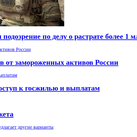
одозрение по делу о растрате более 1 м
ов от замороженных активов России
оступ к госжилью и выплатам
жета