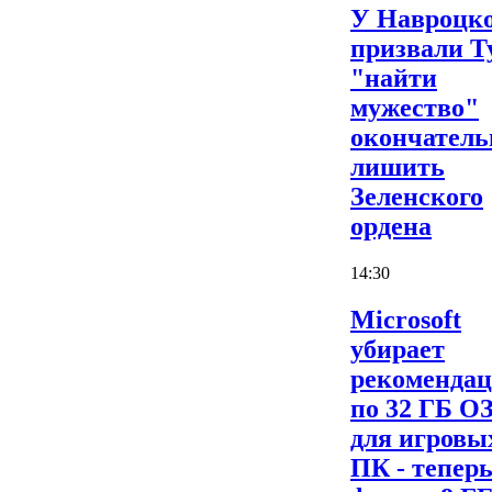
У Навроцк
призвали Т
"найти
мужество"
окончатель
лишить
Зеленского
ордена
14:30
Microsoft
убирает
рекоменда
по 32 ГБ О
для игровы
ПК - теперь