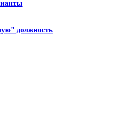
рианты
ную" должность