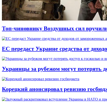
Топ-чиновнику Воздушных сил вручили п
ЕС передаст Украине средства от доход
Украинцы за рубежом могут потерять д
Корецкий анонсировал ревизию госбюд