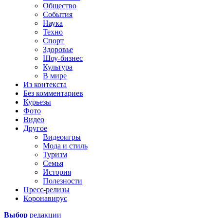
Общество
События
Наука
Техно
Спорт
Здоровье
Шоу-бизнес
Культура
В мире
Из контекста
Без комментариев
Курьезы
Фото
Видео
Другое
Видеоигры
Мода и стиль
Туризм
Семья
История
Полезности
Пресс-релизы
Коронавирус
Выбор
редакции