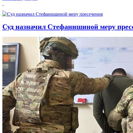
Суд назначил Стефанишиной меру прес