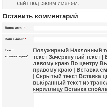
сайт под своим именем.
Оставить комментарий
Ваше имя:
*
Ваш e-mail:
*
Полужирный
Наклонный т
Текст
текст
Зачёркнутый текст
|
комментария:
левому краю
По центру
Вы
правому краю
|
Вставка с
|
Скрытый текст
Вставка ц
выбранный текст из транс
кириллицу
Вставка спойл