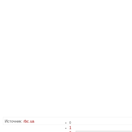
Источник:
rbc.ua
0
1