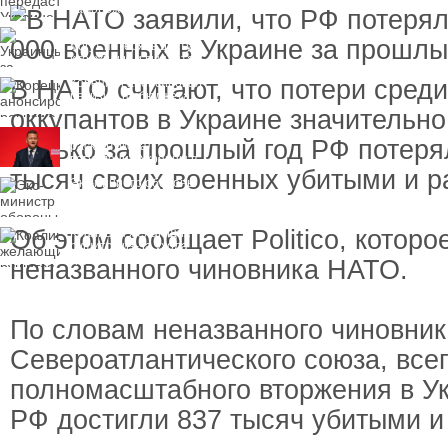
замороженных активов
России
Украинцы за рубежом
могут потерять доступ
к госжилью и выплатам
В НАТО считают, что потери сред
Корецкий анонсировал
ревизию госбюджета
оккупантов в Украине значительно
Залужный
Только за прошлый год РФ потеря
раскритиковал
вступление Украины в
тысяч своих военных убитыми и 
НАТО и предлагает
Экс-министр обороны
другие варианты
и бывший секретарь
СНБО Умеров получил
новую "вкусную"
Об этом сообщает Politico, которо
Коалиция желающих
должность
рушится из-за ухода
двух главных
неназванного чиновника НАТО.
сторонников Украины
По словам неназванного чиновник
Североатлантического союза, всег
полномасштабного вторжения в У
РФ достигли 837 тысяч убитыми и