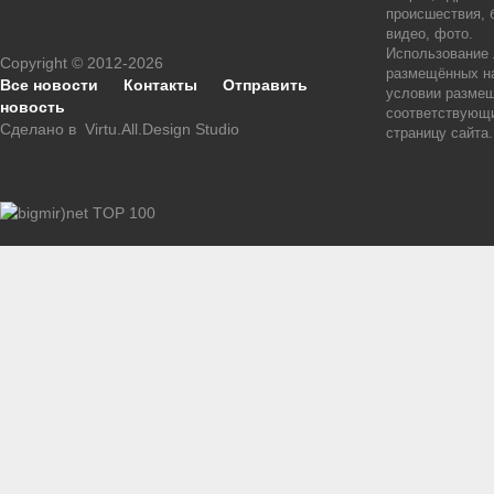
происшествия, 
видео, фото.
Использование
Copyright © 2012-2026
размещённых на
Все новости
Контакты
Отправить
условии размещ
новость
соответствующи
Сделано в
Virtu.All.Design Studio
страницу сайта.