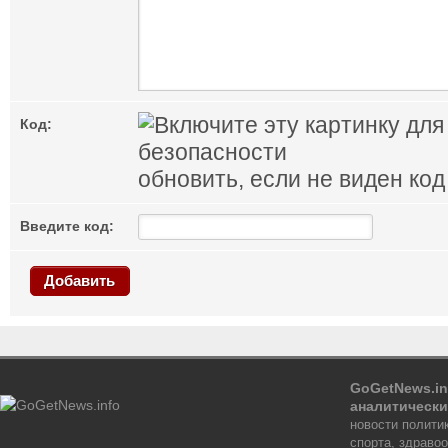
Код:
обновить, если не виден код
Введите код:
Добавить
GoGetNews.in
аналитически
новости политик
спорта, здраво