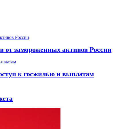
ов от замороженных активов России
оступ к госжилью и выплатам
жета