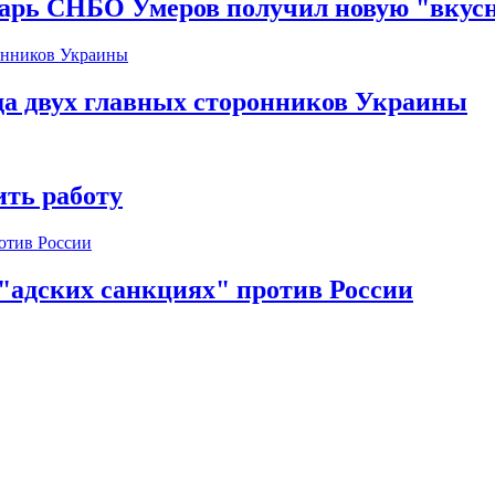
тарь СНБО Умеров получил новую "вкус
да двух главных сторонников Украины
ть работу
 "адских санкциях" против России