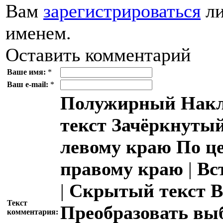
Вам
зарегистрироваться
ли
именем.
Оставить комментарий
Ваше имя:
*
Ваш e-mail:
*
Полужирный
Накл
текст
Зачёркнутый
левому краю
По ц
правому краю
|
Вс
|
Скрытый текст
В
Текст
Преобразовать вы
комментария: